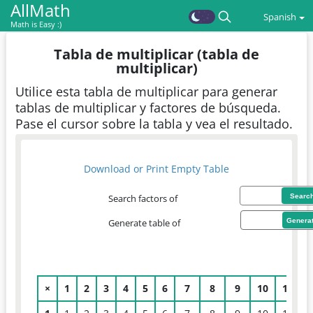
AllMath
Spanish
Math is Easy :)
Tabla de multiplicar (tabla de
multiplicar)
Utilice esta tabla de multiplicar para generar
tablas de multiplicar y factores de búsqueda.
Pase el cursor sobre la tabla y vea el resultado.
Download or Print Empty Table
Searc
Search factors of
Genera
Generate table of
×
1
2
3
4
5
6
7
8
9
10
11
1