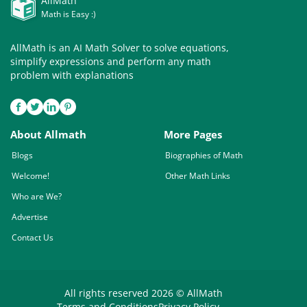
AllMath
Math is Easy :)
AllMath is an AI Math Solver to solve equations,
simplify expressions and perform any math
problem with explanations
About Allmath
More Pages
Blogs
Biographies of Math
Welcome!
Other Math Links
Who are We?
Advertise
Contact Us
All rights reserved 2026 © AllMath
Terms and Conditions
Privacy Policy