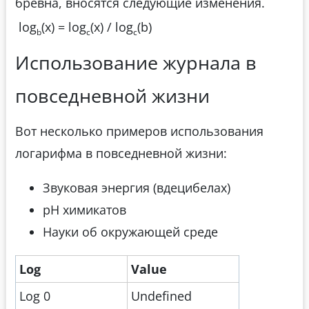
бревна, вносятся следующие изменения.
log
(x) = log
(x) / log
(b)
b
c
c
Использование журнала в
повседневной жизни
Вот несколько примеров использования
логарифма в повседневной жизни:
Звуковая энергия (вдецибелах)
pH химикатов
Науки об окружающей среде
Log
Value
Log 0
Undefined