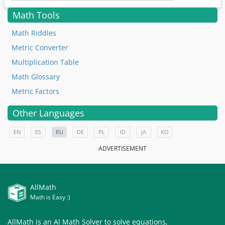
Math Tools
Math Riddles
Metric Converter
Multiplication Table
Math Glossary
Metric Factors
Other Languages
EN
ES
RU
DE
PL
ID
JA
KO
ADVERTISEMENT
AllMath
Math is Easy :)
AllMath is an AI Math Solver to solve equations,