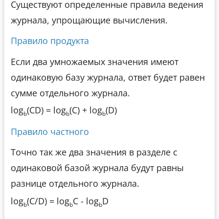
Существуют определенные правила ведения
журнала, упрощающие вычисления.
Правило продукта
Если два умножаемых значения имеют
одинаковую базу журнала, ответ будет равен
сумме отдельного журнала.
log
(CD) = log
(C) + log
(D)
b
b
b
Правило частного
Точно так же два значения в разделе с
одинаковой базой журнала будут равны
разнице отдельного журнала.
log
(C/D) = log
C - log
D
b
b
b