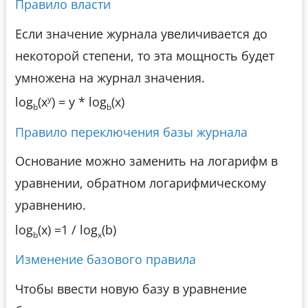
Правило власти
Если значение журнала увеличивается до
некоторой степени, то эта мощность будет
умножена на журнал значения.
y
log
(x
) = y * log
(x)
b
b
Правило переключения базы журнала
Основание можно заменить на логарифм в
уравнении, обратном логарифмическому
уравнению.
log
(x) =1 / log
(b)
b
x
Изменение базового правила
Чтобы ввести новую базу в уравнение