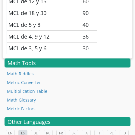
MCL de 12 y 15
60
MCL de 18 y 30
90
MCL de 5 y 8
40
MCL de 4, 9 y 12
36
MCL de 3, 5 y 6
30
Math Tools
Math Riddles
Metric Converter
Multiplication Table
Math Glossary
Metric Factors
Other Languages
EN
ES
DE
RU
FR
BR
JA
IT
PL
ID