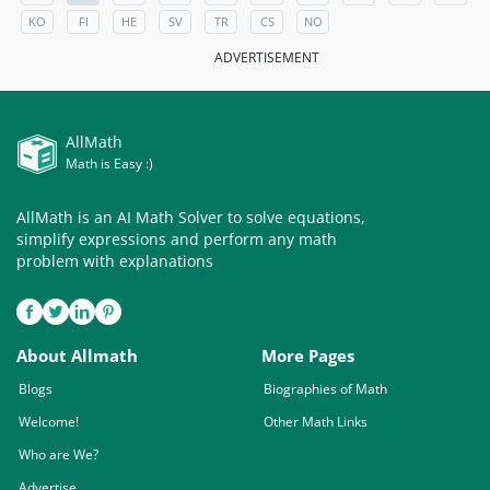
KO
FI
HE
SV
TR
CS
NO
ADVERTISEMENT
AllMath
Math is Easy :)
AllMath is an AI Math Solver to solve equations,
simplify expressions and perform any math
problem with explanations
About Allmath
More Pages
Blogs
Biographies of Math
Welcome!
Other Math Links
Who are We?
Advertise