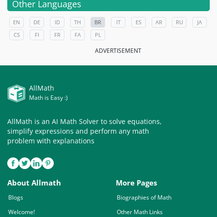
Other Languages
EN
DE
ID
TH
BR
IT
ES
AR
RU
JA
CS
FI
FR
FA
PL
ADVERTISEMENT
AllMath
Math is Easy :)
AllMath is an AI Math Solver to solve equations,
simplify expressions and perform any math
problem with explanations
About Allmath
More Pages
Blogs
Biographies of Math
Welcome!
Other Math Links