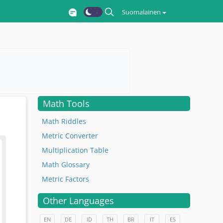
Suomalainen
Math Tools
Math Riddles
Metric Converter
Multiplication Table
Math Glossary
Metric Factors
Other Languages
EN
DE
ID
TH
BR
IT
ES