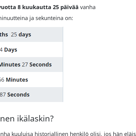
vuotta 8 kuukautta 25 päivää
vanha
minuutteina ja sekunteina on:
inen ikälaskin?
ha kuuluisa historiallinen henkilö olisi, jos hän eläis