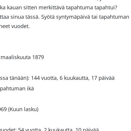
inka kauan sitten merkittävä tapahtuma tapahtui?
uttaa sinua tässä. Syötä syntymäpäivä tai tapahtuman
neet vuodet.
. maaliskuuta 1879
ossa tänään): 144 vuotta, 6 kuukautta, 17 päivää
tapahtuman ikä
69 (Kuun lasku)
odet: 54 vuotta, 2 kuukautta, 10 päivää