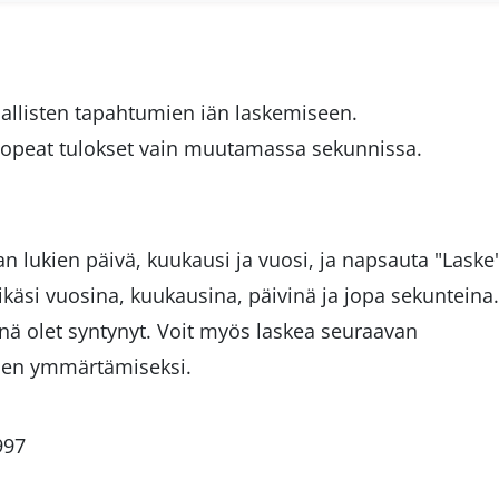
riallisten tapahtumien iän laskemiseen.
opeat tulokset vain muutamassa sekunnissa.
n lukien päivä, kuukausi ja vuosi, ja napsauta "Laske
ikäsi vuosina, kuukausina, päivinä ja jopa sekunteina.
ä olet syntynyt. Voit myös laskea seuraavan
 sen ymmärtämiseksi.
997