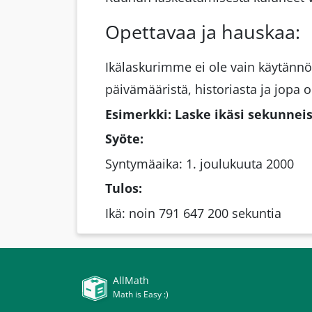
Opettavaa ja hauskaa:
Ikälaskurimme ei ole vain käytännö
päivämääristä, historiasta ja jopa o
Esimerkki: Laske ikäsi sekunnei
Syöte:
Syntymäaika: 1. joulukuuta 2000
Tulos:
Ikä: noin 791 647 200 sekuntia
AllMath
Math is Easy :)