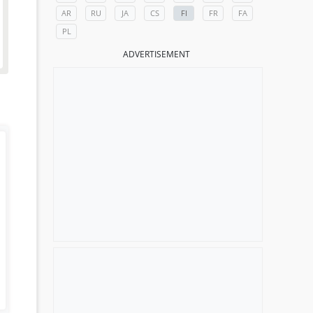
AR
RU
JA
CS
FI
FR
FA
PL
ADVERTISEMENT