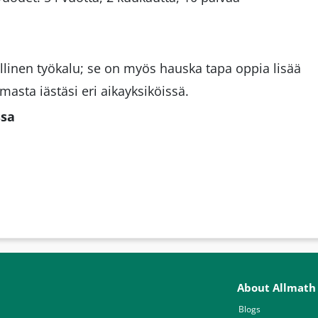
llinen työkalu; se on myös hauska tapa oppia lisää
masta iästäsi eri aikayksiköissä.
ssa
About Allmath
Blogs