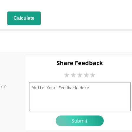
Calculate
Share Feedback
★
★
★
★
★
in?