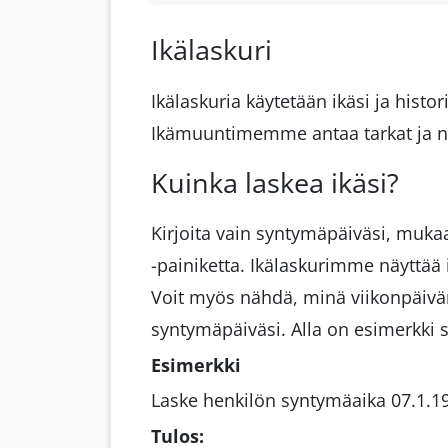
Ikälaskuri
Ikälaskuria käytetään ikäsi ja histo
Ikämuuntimemme antaa tarkat ja n
Kuinka laskea ikäsi?
Kirjoita vain syntymäpäiväsi, mukaa
-painiketta. Ikälaskurimme näyttää 
Voit myös nähdä, minä viikonpäivän
syntymäpäiväsi. Alla on esimerkki
Esimerkki
Laske henkilön syntymäaika 07.1.1
Tulos: