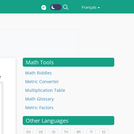
Français
Math Tools
Math Riddles
e
Metric Converter
Multiplication Table
Math Glossary
Metric Factors
Other Languages
EN
DE
ID
TH
BR
IT
ES