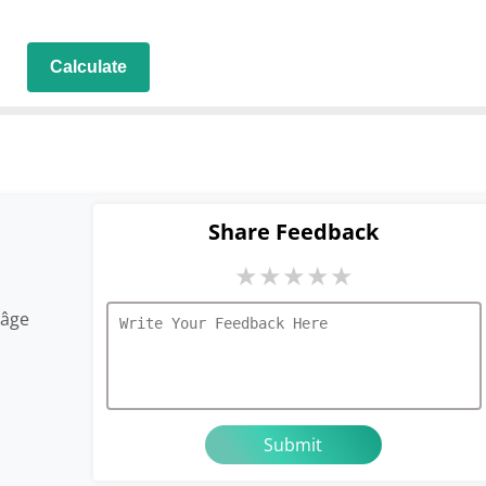
Calculate
Share Feedback
★
★
★
★
★
'âge