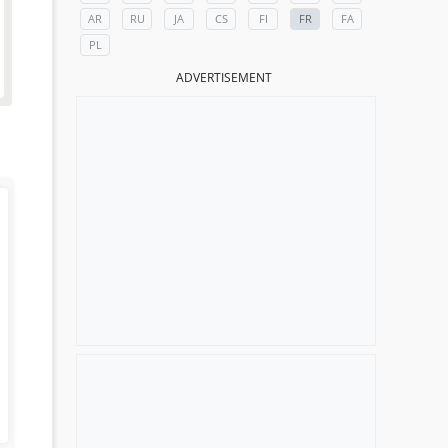
AR
RU
JA
CS
FI
FR
FA
PL
ADVERTISEMENT