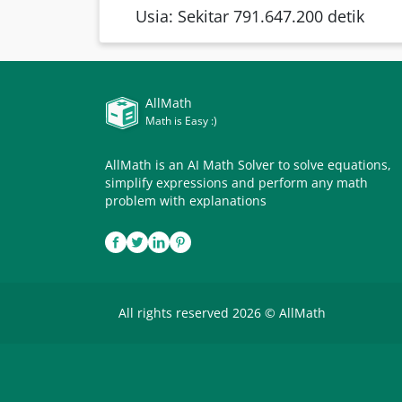
Usia: Sekitar 791.647.200 detik
AllMath
Math is Easy :)
AllMath is an AI Math Solver to solve equations,
simplify expressions and perform any math
problem with explanations
All rights reserved 2026 © AllMath