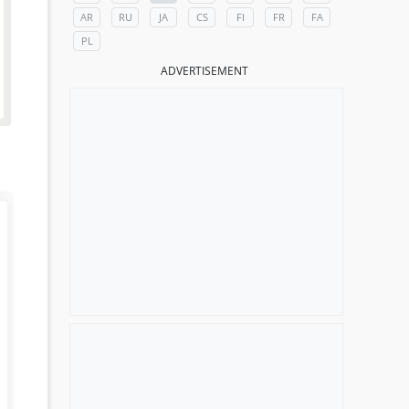
AR
RU
JA
CS
FI
FR
FA
PL
ADVERTISEMENT