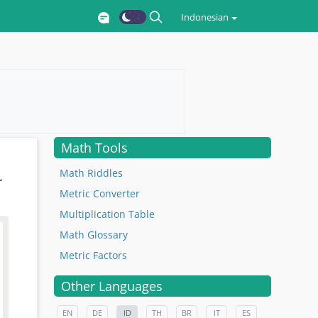
Indonesian
Math Tools
Math Riddles
r
Metric Converter
Multiplication Table
Math Glossary
Metric Factors
Other Languages
EN
DE
ID
TH
BR
IT
ES