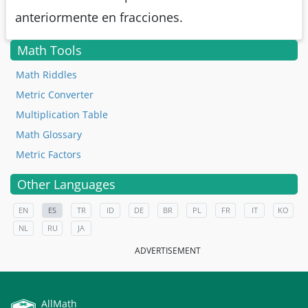
anteriormente en fracciones.
Math Tools
Math Riddles
Metric Converter
Multiplication Table
Math Glossary
Metric Factors
Other Languages
EN
ES
TR
ID
DE
BR
PL
FR
IT
KO
NL
RU
JA
ADVERTISEMENT
AllMath