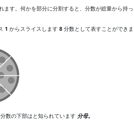
されます。何かを部分に分割すると、分数が総量から持っ
ス
1
からスライスします
8
分数として表すことができま
子
分数の下部はと知られています
分母。