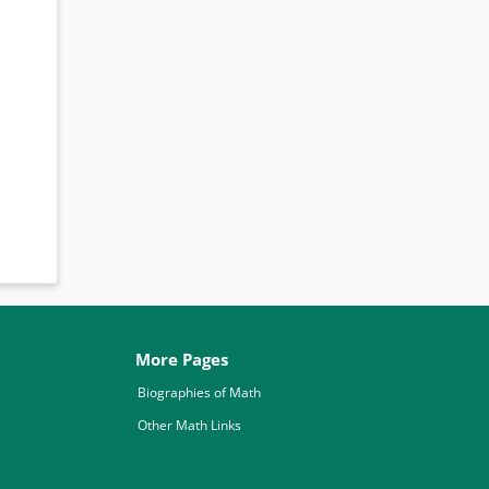
More Pages
Biographies of Math
Other Math Links