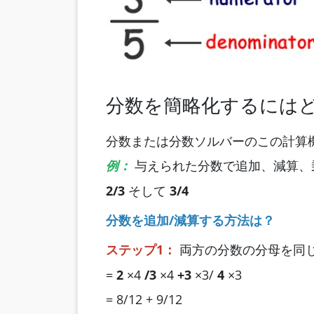
分数を簡略化するにはど
分数または分数ソルバーのこの計算
例：
与えられた分数で追加、減算、
2/3
そして
3/4
分数を追加/減算する方法は？
ステップ1：
両方の分数の分母を同
=
2
×4
/3
×4
+3
×3/
4
×3
= 8/12 + 9/12