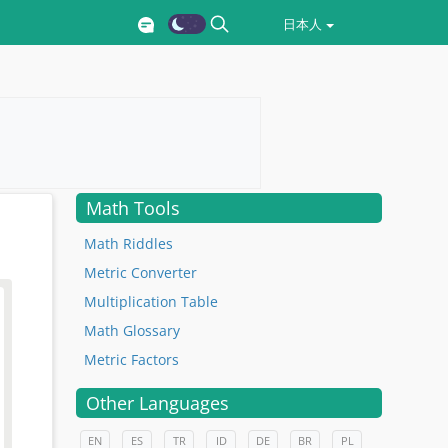
日本人
Math Tools
Math Riddles
Metric Converter
Multiplication Table
Math Glossary
Metric Factors
Other Languages
EN
ES
TR
ID
DE
BR
PL