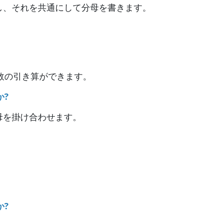
し、それを共通にして分母を書きます。
数の引き算ができます。
か?
母を掛け合わせます。
か?