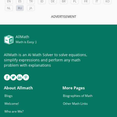
EN
ES
TR
ID
DE
BR
PL
FR
IT
KO
NL
RU
JA
ADVERTISEMENT
AllMath
Math is Easy :)
AllMath is an AI Math Solver to solve equations,
simplify expressions and perform any math
problem with explanations
About Allmath
More Pages
Blogs
Biographies of Math
Welcome!
Other Math Links
Who are We?