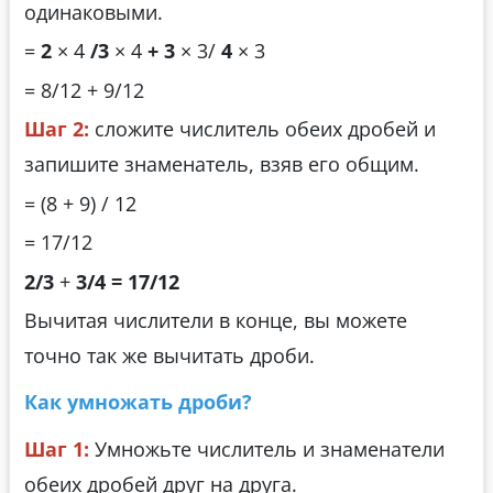
одинаковыми.
=
2
× 4
/3
× 4
+ 3
× 3/
4
× 3
= 8/12 + 9/12
Шаг 2:
сложите числитель обеих дробей и
запишите знаменатель, взяв его общим.
= (8 + 9) / 12
= 17/12
2/3
+
3/4 = 17/12
Вычитая числители в конце, вы можете
точно так же вычитать дроби.
Как умножать дроби?
Шаг 1:
Умножьте числитель и знаменатели
обеих дробей друг на друга.