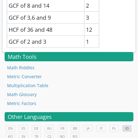
GCF of 8 and 14
2
GCF of 3,6 and 9
3
HCF of 36 and 48
12
GCF of 2 and 3
1
Math Tools
Math Riddles
Metric Converter
Multiplication Table
Math Glossary
Metric Factors
Other Languages
EN
ES
DE
RU
FR
BR
JA
IT
PL
ID
KO
SV
TR
CS
NO
RO