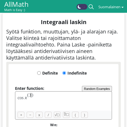
AllMath
Suomalainen
Math is Easy :)
Integraali laskin
Syötä funktion, muuttujan, ylä- ja alarajan raja.
Valitse kiinteä tai rajoittamaton
integraalivaihtoehto. Paina Laske -painiketta
löytääksesi antiderivatiivisen aineen
käyttämällä antiderivatiivista laskinta.
Definite
Indefinite
Enter function:
Random Examples
(
)
3
x
c
o
s
□
+
−
x
/
√
☐
(
)
√
☐
Wrt: