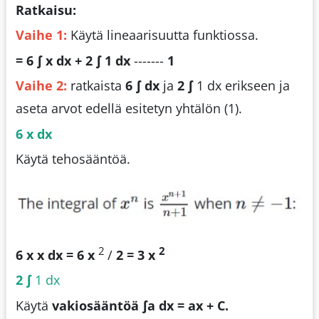
Ratkaisu:
Vaihe 1:
Käytä lineaarisuutta funktiossa.
= 6 ∫ x dx + 2 ∫ 1 dx
-------
1
Vaihe 2:
ratkaista
6 ∫ dx
ja
2 ∫
1 dx erikseen ja
aseta arvot edellä esitetyn yhtälön (1).
6 x dx
Käytä tehosääntöä.
2
2
6 x x dx = 6 x
/
2 = 3 x
2 ∫
1 dx
Käytä
vakiosääntöä ∫a dx = ax + C.