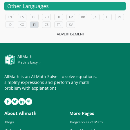
Other Languages
EN
ES
DE
RU
HE
FR
BR
JA
IT
PL
ID
KO
FI
CS
TR
SV
ADVERTISEMENT
AllMath
Math is Easy :)
AllMath is an AI Math Solver to solve equations,
simplify expressions and perform any math
problem with explanations
About Allmath
More Pages
Blogs
Biographies of Math