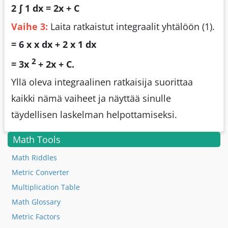
2 ∫ 1 dx = 2x + C
Vaihe 3:
Laita ratkaistut integraalit yhtälöön (1).
= 6 x x dx + 2 x 1 dx
2
= 3x
+ 2x + C.
Yllä oleva integraalinen ratkaisija suorittaa
kaikki nämä vaiheet ja näyttää sinulle
täydellisen laskelman helpottamiseksi.
Math Tools
Math Riddles
Metric Converter
Multiplication Table
Math Glossary
Metric Factors