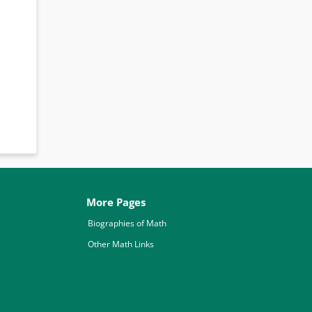
More Pages
Biographies of Math
Other Math Links