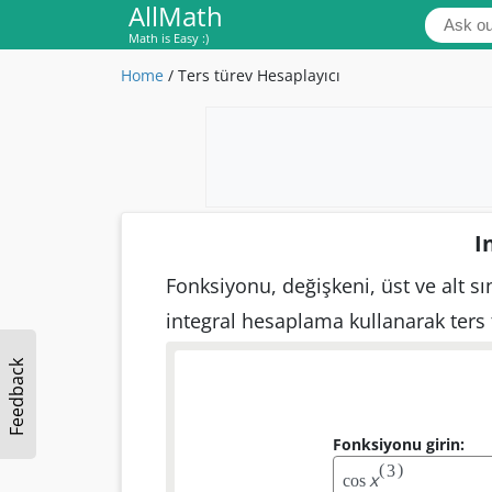
AllMath
Math is Easy :)
Home
/
Ters türev Hesaplayıcı
I
Fonksiyonu, değişkeni, üst ve alt sını
integral hesaplama kullanarak ters
Feedback
Fonksiyonu girin:
(
)
3
x
c
o
s