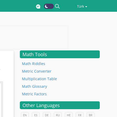
Türk
Math Tools
Math Riddles
.
Metric Converter
Multiplication Table
Math Glossary
Metric Factors
Other Languages
EN
ES
DE
RU
HE
FR
BR