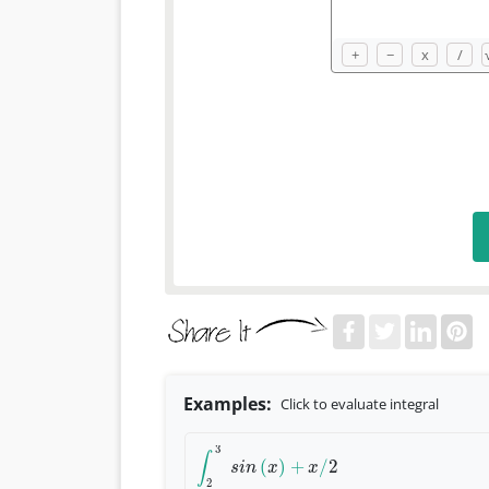
+
−
x
/
Examples:
Click to evaluate integral
3
∫
(
)
+
/
2
∫
2
3
s
i
n
(
x
)
+
x
/
2
s
i
n
x
x
2