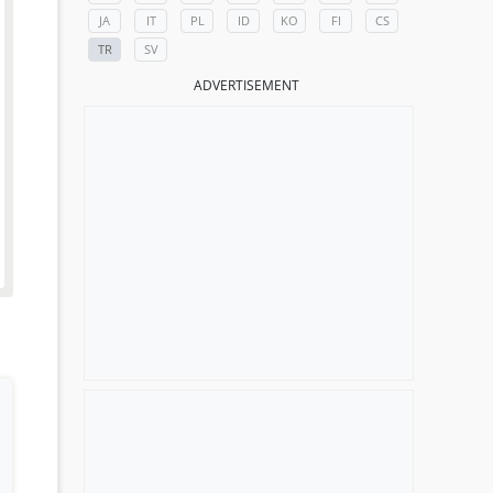
JA
IT
PL
ID
KO
FI
CS
TR
SV
ADVERTISEMENT