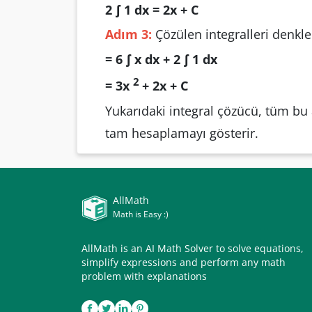
2 ∫ 1 dx = 2x + C
Adım 3:
Çözülen integralleri denkle
= 6 ∫ x dx + 2 ∫ 1 dx
2
= 3x
+ 2x + C
Yukarıdaki integral çözücü, tüm bu a
tam hesaplamayı gösterir.
AllMath
Math is Easy :)
AllMath is an AI Math Solver to solve equations,
simplify expressions and perform any math
problem with explanations