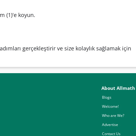
m (1)'e koyun.
dımları gerçekleştirir ve size kolaylık sağlamak için
About Allmath
Blogs
Welcome!
Who are We?
Advertise
Contact Us