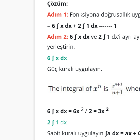
Çözüm:
Adım 1:
Fonksiyona doğrusallık uyg
= 6 ∫ x dx + 2 ∫ 1 dx
-------
1
Adım 2:
6 ∫ x dx
ve
2 ∫
1 dx'i ayrı a
yerleştirin.
6 ∫ x dx
Güç kuralı uygulayın.
2
2
6 ∫ x dx = 6x
/
2 = 3x
2 ∫
1 dx
Sabit kuralı uygulayın
∫a dx = ax + 