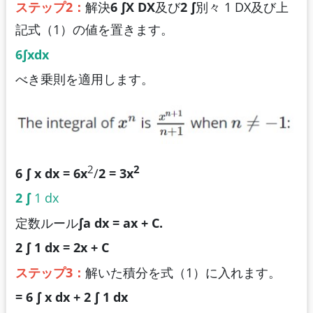
ステップ2
：
解決
6 ∫X DX
及び
2 ∫
別々 1 DX及び上
記式（1）の値を置きます。
6∫xdx
べき乗則を適用します。
2
2
6 ∫ x dx = 6x
/
2
= 3x
2
∫
1 dx
定数ルール
∫a dx = ax + C.
2 ∫ 1 dx = 2x + C
ステップ3
：
解いた積分を式（1）に入れます。
= 6 ∫ x dx + 2 ∫ 1 dx