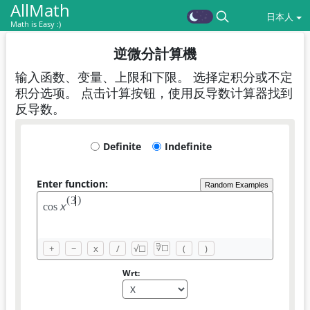
AllMath
日本人
Math is Easy :)
逆微分計算機
输入函数、变量、上限和下限。 选择定积分或不定
积分选项。 点击计算按钮，使用反导数计算器找到
反导数。
Definite
Indefinite
Enter function:
Random Examples
(
)
3
x
c
o
s
□
+
−
x
/
√
☐
(
)
√
☐
Wrt: