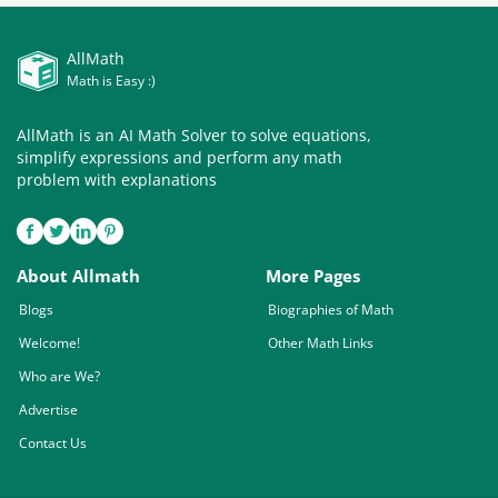
AllMath
Math is Easy :)
AllMath is an AI Math Solver to solve equations,
simplify expressions and perform any math
problem with explanations
About Allmath
More Pages
Blogs
Biographies of Math
Welcome!
Other Math Links
Who are We?
Advertise
Contact Us